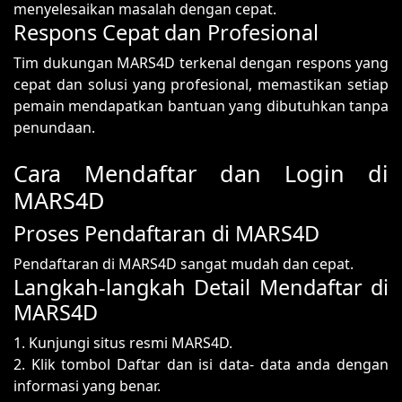
menyelesaikan masalah dengan cepat.
Respons Cepat dan Profesional
Tim dukungan MARS4D terkenal dengan respons yang
cepat dan solusi yang profesional, memastikan setiap
pemain mendapatkan bantuan yang dibutuhkan tanpa
penundaan.
Cara Mendaftar dan Login di
MARS4D
Proses Pendaftaran di MARS4D
Pendaftaran di MARS4D sangat mudah dan cepat.
Langkah-langkah Detail Mendaftar di
MARS4D
1. Kunjungi situs resmi MARS4D.
2. Klik tombol Daftar dan isi data- data anda dengan
informasi yang benar.