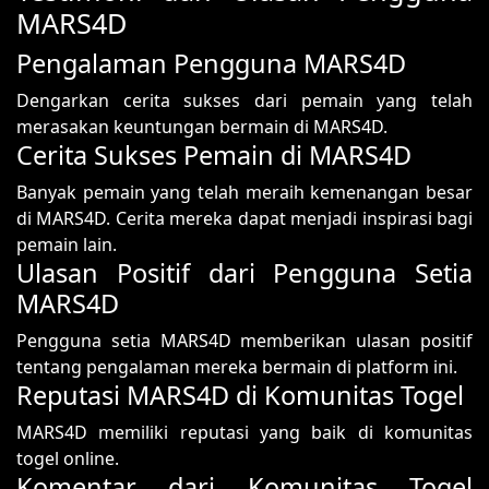
MARS4D
Pengalaman Pengguna MARS4D
Dengarkan cerita sukses dari pemain yang telah
merasakan keuntungan bermain di MARS4D.
Cerita Sukses Pemain di MARS4D
Banyak pemain yang telah meraih kemenangan besar
di MARS4D. Cerita mereka dapat menjadi inspirasi bagi
pemain lain.
Ulasan Positif dari Pengguna Setia
MARS4D
Pengguna setia MARS4D memberikan ulasan positif
tentang pengalaman mereka bermain di platform ini.
Reputasi MARS4D di Komunitas Togel
MARS4D memiliki reputasi yang baik di komunitas
togel online.
Komentar dari Komunitas Togel