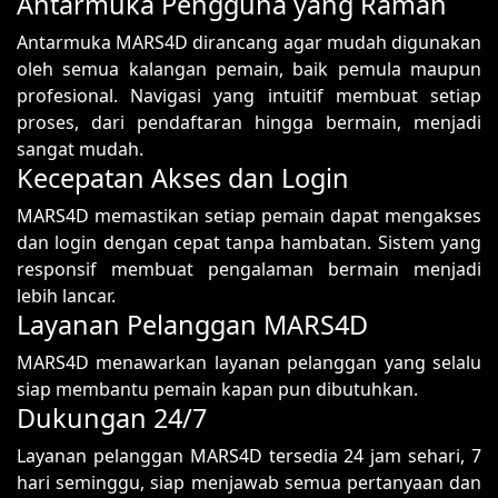
Antarmuka Pengguna yang Ramah
Antarmuka MARS4D dirancang agar mudah digunakan
oleh semua kalangan pemain, baik pemula maupun
profesional. Navigasi yang intuitif membuat setiap
proses, dari pendaftaran hingga bermain, menjadi
sangat mudah.
Kecepatan Akses dan Login
MARS4D memastikan setiap pemain dapat mengakses
dan login dengan cepat tanpa hambatan. Sistem yang
responsif membuat pengalaman bermain menjadi
lebih lancar.
Layanan Pelanggan MARS4D
MARS4D menawarkan layanan pelanggan yang selalu
siap membantu pemain kapan pun dibutuhkan.
Dukungan 24/7
Layanan pelanggan MARS4D tersedia 24 jam sehari, 7
hari seminggu, siap menjawab semua pertanyaan dan