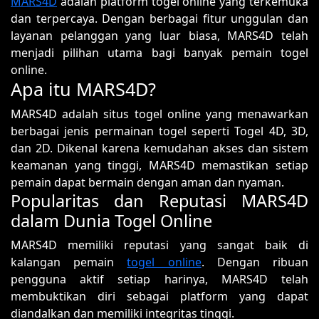
MARS4D
adalah platform togel online yang terkemuka
dan terpercaya. Dengan berbagai fitur unggulan dan
layanan pelanggan yang luar biasa, MARS4D telah
menjadi pilihan utama bagi banyak pemain togel
online.
Apa itu MARS4D?
MARS4D adalah situs togel online yang menawarkan
berbagai jenis permainan togel seperti Togel 4D, 3D,
dan 2D. Dikenal karena kemudahan akses dan sistem
keamanan yang tinggi, MARS4D memastikan setiap
pemain dapat bermain dengan aman dan nyaman.
Popularitas dan Reputasi MARS4D
dalam Dunia Togel Online
MARS4D memiliki reputasi yang sangat baik di
kalangan pemain
togel online
. Dengan ribuan
pengguna aktif setiap harinya, MARS4D telah
membuktikan diri sebagai platform yang dapat
diandalkan dan memiliki integritas tinggi.