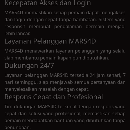
Kecepatan Akses dan Login
MARS4D memastikan setiap pemain dapat mengakses
dan login dengan cepat tanpa hambatan. Sistem yang
responsif membuat pengalaman bermain menjadi
lebih lancar.
Layanan Pelanggan MARS4D
MARS4D menawarkan layanan pelanggan yang selalu
siap membantu pemain kapan pun dibutuhkan.
Dukungan 24/7
Layanan pelanggan MARS4D tersedia 24 jam sehari, 7
hari seminggu, siap menjawab semua pertanyaan dan
menyelesaikan masalah dengan cepat.
Respons Cepat dan Profesional
Tim dukungan MARS4D terkenal dengan respons yang
cepat dan solusi yang profesional, memastikan setiap
pemain mendapatkan bantuan yang dibutuhkan tanpa
penundaan.