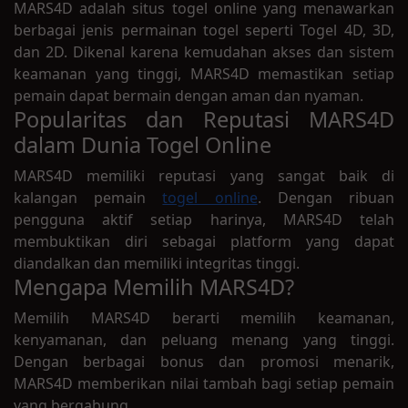
MARS4D adalah situs togel online yang menawarkan
berbagai jenis permainan togel seperti Togel 4D, 3D,
dan 2D. Dikenal karena kemudahan akses dan sistem
keamanan yang tinggi, MARS4D memastikan setiap
pemain dapat bermain dengan aman dan nyaman.
Popularitas dan Reputasi MARS4D
dalam Dunia Togel Online
MARS4D memiliki reputasi yang sangat baik di
kalangan pemain
togel online
. Dengan ribuan
pengguna aktif setiap harinya, MARS4D telah
membuktikan diri sebagai platform yang dapat
diandalkan dan memiliki integritas tinggi.
Mengapa Memilih MARS4D?
Memilih MARS4D berarti memilih keamanan,
kenyamanan, dan peluang menang yang tinggi.
Dengan berbagai bonus dan promosi menarik,
MARS4D memberikan nilai tambah bagi setiap pemain
yang bergabung.