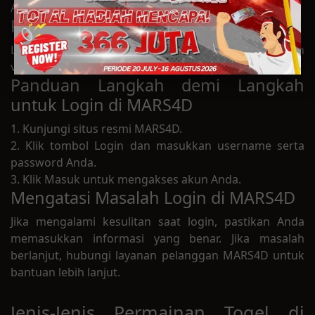
Anda di MARS4D.
Proses Login di MARS4D
Login ke akun MARS4D Anda dengan mudah setelah
verifikasi.
Panduan Langkah demi Langkah
untuk Login di MARS4D
1. Kunjungi situs resmi MARS4D.
2. Klik tombol Login dan masukkan username serta
password Anda.
3. Klik Masuk untuk mengakses akun Anda.
Mengatasi Masalah Login di MARS4D
Jika mengalami kesulitan saat login, pastikan Anda
memasukkan informasi yang benar. Jika masalah
berlanjut, hubungi layanan pelanggan MARS4D untuk
bantuan lebih lanjut.
Jenis-Jenis Permainan Togel di